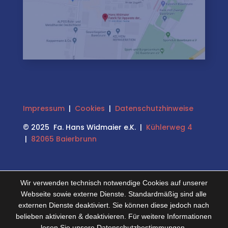
Impressum
|
Cookies
|
Datenschutzhinweise
© 2025 Fa. Hans Widmaier e.K. |
Kühlerweg 4
|
82065 Baierbrunn
Wir verwenden technisch notwendige Cookies auf unserer
Webseite sowie externe Dienste. Standardmäßig sind alle
externen Dienste deaktiviert. Sie können diese jedoch nach
belieben aktivieren & deaktivieren. Für weitere Informationen
lesen Sie unsere Datenschutzbestimmungen.