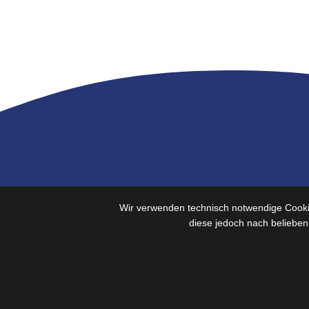
Über uns
Ko
Wir verwenden technisch notwendige Cookie
diese jedoch nach belieben
Die Firma Widmaier ist
seit
Anl
über 100 Jahren
als
Ele
Innovationspartner und
Zulieferer für die
Kon