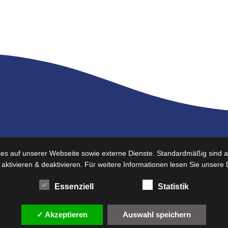
mpetenzen
Kontaktinformation
s auf unserer Webseite sowie externe Dienste. Standardmäßig sind all
 aktivieren & deaktivieren. Für weitere Informationen lesen Sie unse
Adresse
agenbau
Essenziell
Statistik
Kühlerweg 4
ktronikentwicklung
82065 Baierbrunn
✓ Akzeptieren
Auswahl speichern
struktion
Deutschland