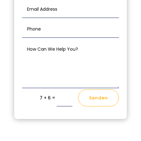
=
Senden
7 + 6