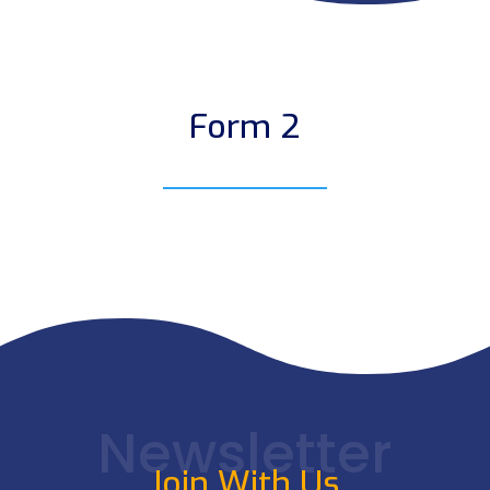
Form 2
Newsletter
Join With Us