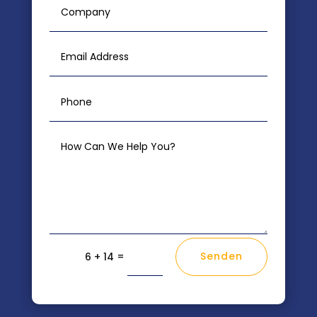
=
Senden
6 + 14