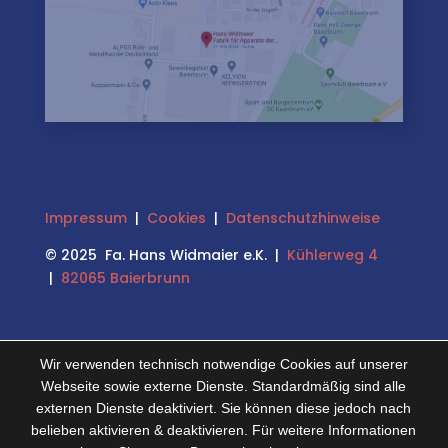
Impressum
|
Cookies
|
Datenschutzhinweise
© 2025 Fa. Hans Widmaier e.K. |
Kühlerweg 4
|
82065 Baierbrunn
Wir verwenden technisch notwendige Cookies auf unserer
Webseite sowie externe Dienste. Standardmäßig sind alle
externen Dienste deaktiviert. Sie können diese jedoch nach
belieben aktivieren & deaktivieren. Für weitere Informationen